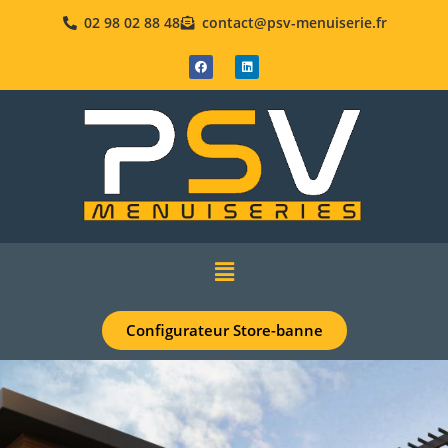
02 98 02 88 48
contact@psv-menuiserie.fr
Configurateur Store-banne