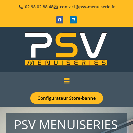
02 98 02 88 48
contact@psv-menuiserie.fr
Configurateur Store-banne
PSV MENUISERIES