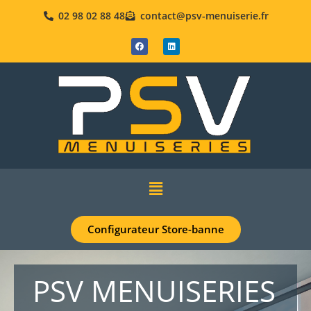
02 98 02 88 48
contact@psv-menuiserie.fr
Configurateur Store-banne
PSV MENUISERIES