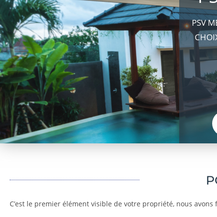
PSV M
CHOIX
P
C’est le premier élément visible de votre propriété, nous avons f