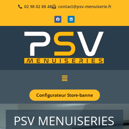
02 98 02 88 48
contact@psv-menuiserie.fr
Configurateur Store-banne
PSV MENUISERIES